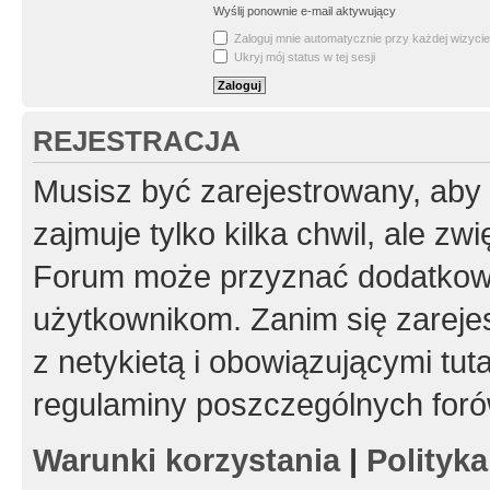
Wyślij ponownie e-mail aktywujący
Zaloguj mnie automatycznie przy każdej wizycie
Ukryj mój status w tej sesji
REJESTRACJA
Musisz być zarejestrowany, aby
zajmuje tylko kilka chwil, ale z
Forum może przyznać dodatkow
użytkownikom. Zanim się zarejes
z netykietą i obowiązującymi tut
regulaminy poszczególnych foró
Warunki korzystania
|
Polityk