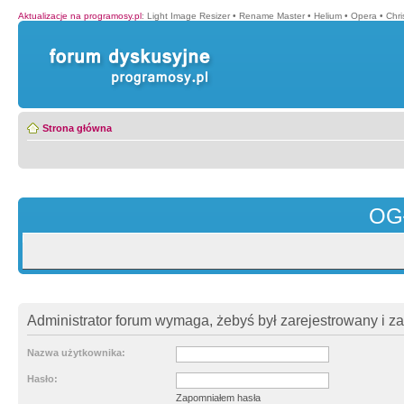
Aktualizacje na programosy.pl
:
Light Image Resizer
•
Rename Master
•
Helium
•
Opera
•
Chr
Strona główna
OG
Administrator forum wymaga, żebyś był zarejestrowany i z
Nazwa użytkownika:
Hasło:
Zapomniałem hasła