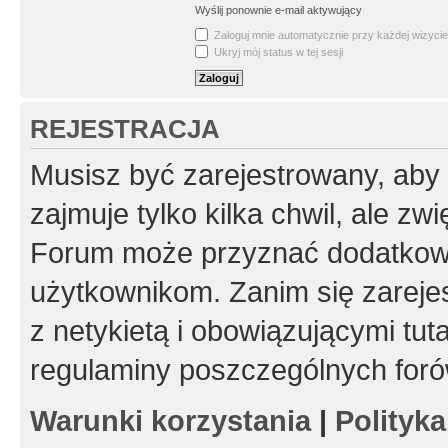
Wyślij ponownie e-mail aktywujący
Zaloguj mnie automatycznie przy każdej wizycie
Ukryj mój status w tej sesji
REJESTRACJA
Musisz być zarejestrowany, aby
zajmuje tylko kilka chwil, ale z
Forum może przyznać dodatkow
użytkownikom. Zanim się zarejes
z netykietą i obowiązującymi tut
regulaminy poszczególnych foró
Warunki korzystania
|
Polityk