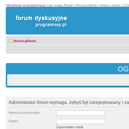
Aktualizacje na programosy.pl
:
Light Image Resizer
•
Rename Master
•
Helium
•
Opera
•
Chr
Strona główna
OG
Administrator forum wymaga, żebyś był zarejestrowany i z
Nazwa użytkownika:
Hasło:
Zapomniałem hasła