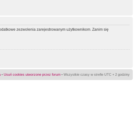
ć dodatkowe zezwolenia zarejestrowanym użytkownikom. Zanim się
a
•
Usuń cookies utworzone przez forum
• Wszystkie czasy w strefie UTC + 2 godziny