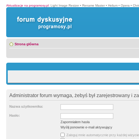
Aktualizacje na programosy.pl
:
Light Image Resizer
•
Rename Master
•
Helium
•
Opera
•
Chr
Strona główna
Administrator forum wymaga, żebyś był zarejestrowany i z
Nazwa użytkownika:
Hasło:
Zapomniałem hasła
Wyślij ponownie e-mail aktywujący
Zaloguj mnie automatycznie przy każdej wizycie