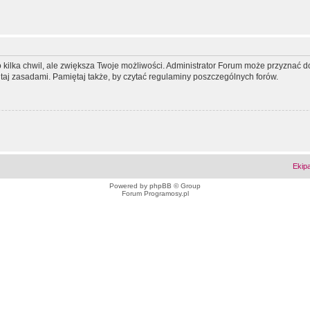
ko kilka chwil, ale zwiększa Twoje możliwości. Administrator Forum może przyzna
tutaj zasadami. Pamiętaj także, by czytać regulaminy poszczególnych forów.
Ekip
Powered by
phpBB
© Group
Forum Programosy.pl