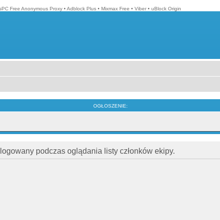
isPC Free Anonymous Proxy
•
Adblock Plus
•
Mixmax Free
•
Viber
•
uBlock Origin
OGŁOSZENIE:
alogowany podczas oglądania listy członków ekipy.