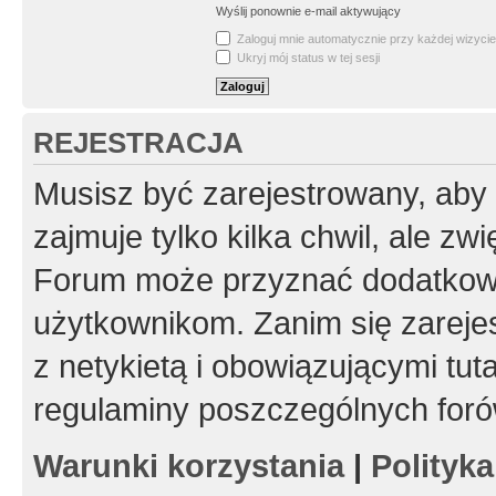
Wyślij ponownie e-mail aktywujący
Zaloguj mnie automatycznie przy każdej wizycie
Ukryj mój status w tej sesji
REJESTRACJA
Musisz być zarejestrowany, aby
zajmuje tylko kilka chwil, ale z
Forum może przyznać dodatkow
użytkownikom. Zanim się zarejes
z netykietą i obowiązującymi tut
regulaminy poszczególnych foró
Warunki korzystania
|
Polityk