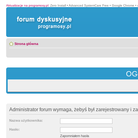
Aktualizacje na programosy.pl
:
Zero Install
•
Advanced SystemCare Free
•
Google Chrome
•
Strona główna
OG
Administrator forum wymaga, żebyś był zarejestrowany i z
Nazwa użytkownika:
Hasło:
Zapomniałem hasła