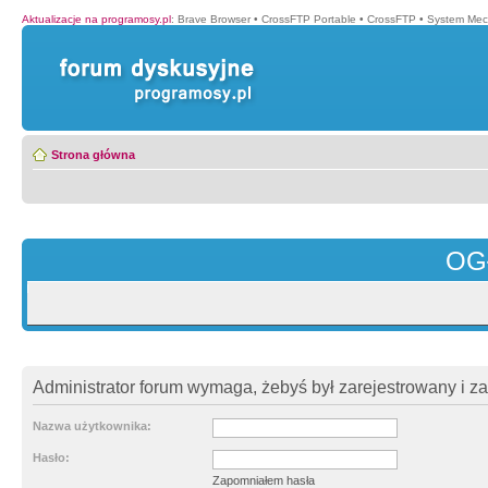
Aktualizacje na programosy.pl
:
Brave Browser
•
CrossFTP Portable
•
CrossFTP
•
System Mec
Strona główna
OG
Administrator forum wymaga, żebyś był zarejestrowany i z
Nazwa użytkownika:
Hasło:
Zapomniałem hasła