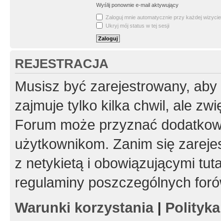
Wyślij ponownie e-mail aktywujący
Zaloguj mnie automatycznie przy każdej wizycie
Ukryj mój status w tej sesji
REJESTRACJA
Musisz być zarejestrowany, aby
zajmuje tylko kilka chwil, ale z
Forum może przyznać dodatkow
użytkownikom. Zanim się zarejes
z netykietą i obowiązującymi tut
regulaminy poszczególnych foró
Warunki korzystania
|
Polityk