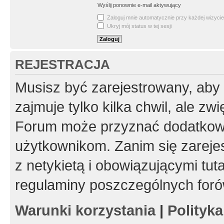
Wyślij ponownie e-mail aktywujący
Zaloguj mnie automatycznie przy każdej wizycie
Ukryj mój status w tej sesji
REJESTRACJA
Musisz być zarejestrowany, aby
zajmuje tylko kilka chwil, ale z
Forum może przyznać dodatkow
użytkownikom. Zanim się zarejes
z netykietą i obowiązującymi tut
regulaminy poszczególnych foró
Warunki korzystania
|
Polityk