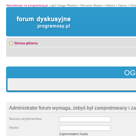
Aktualizacje na programosy.pl
:
Light Image Resizer
•
Rename Master
•
Helium
•
Opera
•
Chr
Strona główna
OG
Administrator forum wymaga, żebyś był zarejestrowany i z
Nazwa użytkownika:
Hasło:
Zapomniałem hasła