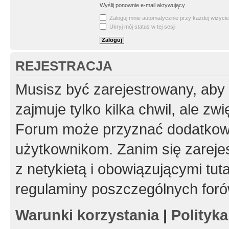
Wyślij ponownie e-mail aktywujący
Zaloguj mnie automatycznie przy każdej wizycie
Ukryj mój status w tej sesji
REJESTRACJA
Musisz być zarejestrowany, aby
zajmuje tylko kilka chwil, ale z
Forum może przyznać dodatkow
użytkownikom. Zanim się zarejes
z netykietą i obowiązującymi tut
regulaminy poszczególnych foró
Warunki korzystania
|
Polityk