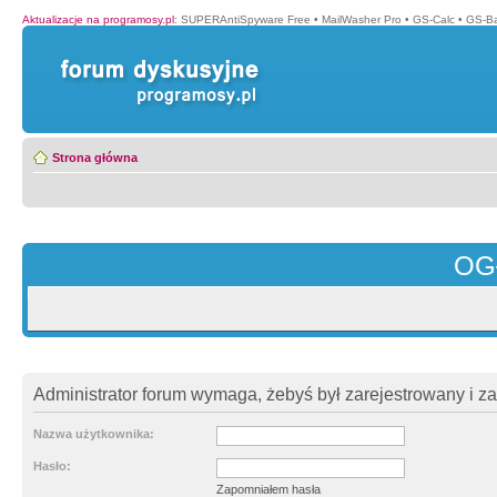
Aktualizacje na programosy.pl
:
SUPERAntiSpyware Free
•
MailWasher Pro
•
GS-Calc
•
GS-B
Strona główna
OG
Administrator forum wymaga, żebyś był zarejestrowany i z
Nazwa użytkownika:
Hasło:
Zapomniałem hasła