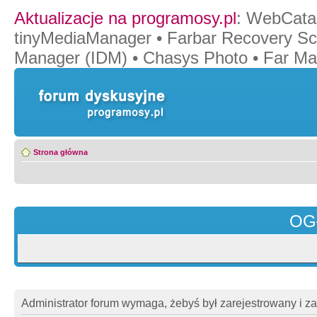
Aktualizacje na programosy.pl
:
WebCata
tinyMediaManager
•
Farbar Recovery Sc
Manager (IDM)
•
Chasys Photo
•
Far Ma
Strona główna
OG
Administrator forum wymaga, żebyś był zarejestrowany i z