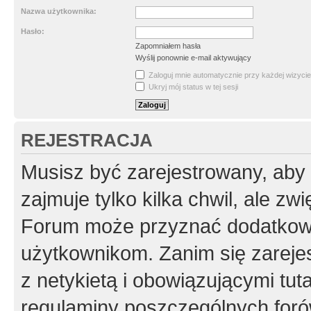
Nazwa użytkownika:
Hasło:
Zapomniałem hasła
Wyślij ponownie e-mail aktywujący
Zaloguj mnie automatycznie przy każdej wizycie
Ukryj mój status w tej sesji
REJESTRACJA
Musisz być zarejestrowany, aby
zajmuje tylko kilka chwil, ale z
Forum może przyznać dodatkow
użytkownikom. Zanim się zarejes
z netykietą i obowiązującymi tut
regulaminy poszczególnych foró