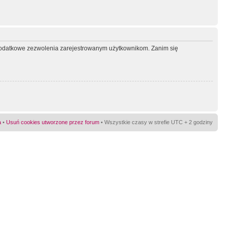
ć dodatkowe zezwolenia zarejestrowanym użytkownikom. Zanim się
a
•
Usuń cookies utworzone przez forum
• Wszystkie czasy w strefie UTC + 2 godziny