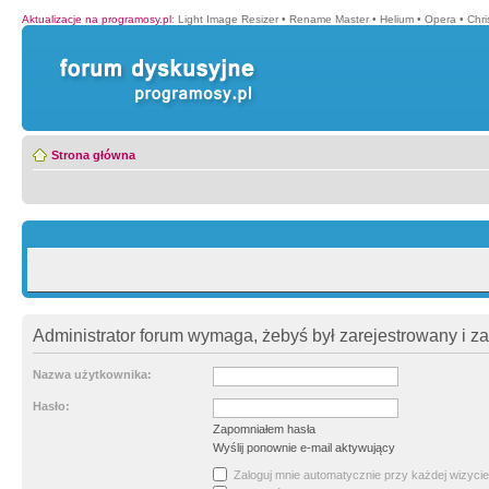
Aktualizacje na programosy.pl
:
Light Image Resizer
•
Rename Master
•
Helium
•
Opera
•
Chr
Strona główna
Administrator forum wymaga, żebyś był zarejestrowany i z
Nazwa użytkownika:
Hasło:
Zapomniałem hasła
Wyślij ponownie e-mail aktywujący
Zaloguj mnie automatycznie przy każdej wizycie