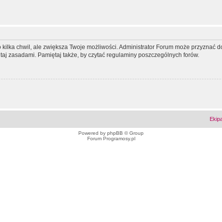
ko kilka chwil, ale zwiększa Twoje możliwości. Administrator Forum może przyzna
tutaj zasadami. Pamiętaj także, by czytać regulaminy poszczególnych forów.
Ekip
Powered by
phpBB
© Group
Forum Programosy.pl