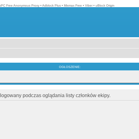
isPC Free Anonymous Proxy
•
Adblock Plus
•
Mixmax Free
•
Viber
•
uBlock Origin
OGŁOSZENIE:
alogowany podczas oglądania listy członków ekipy.