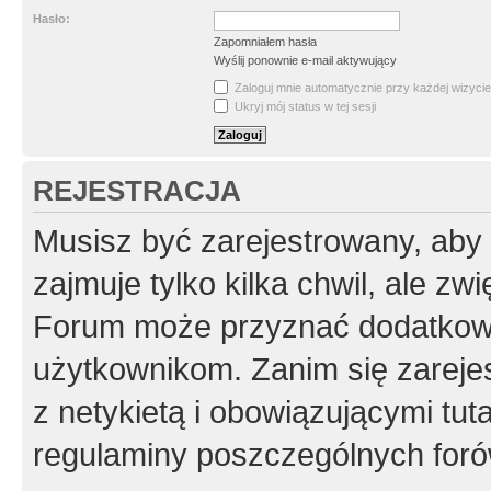
Hasło:
Zapomniałem hasła
Wyślij ponownie e-mail aktywujący
Zaloguj mnie automatycznie przy każdej wizycie
Ukryj mój status w tej sesji
REJESTRACJA
Musisz być zarejestrowany, aby
zajmuje tylko kilka chwil, ale z
Forum może przyznać dodatkow
użytkownikom. Zanim się zarejes
z netykietą i obowiązującymi tut
regulaminy poszczególnych foró