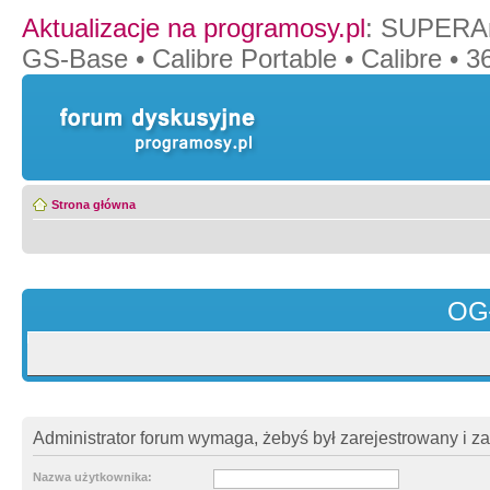
Aktualizacje na programosy.pl
:
SUPERAn
GS-Base
•
Calibre Portable
•
Calibre
•
36
Strona główna
OG
Administrator forum wymaga, żebyś był zarejestrowany i z
Nazwa użytkownika: