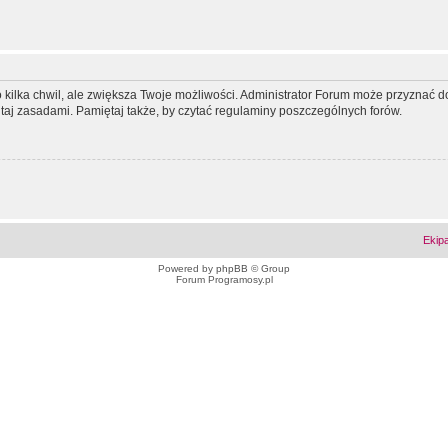
ko kilka chwil, ale zwiększa Twoje możliwości. Administrator Forum może przyzna
tutaj zasadami. Pamiętaj także, by czytać regulaminy poszczególnych forów.
Ekip
Powered by
phpBB
© Group
Forum Programosy.pl