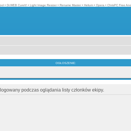
ool
•
Dr.WEB CureIt!
•
Light Image Resizer
•
Rename Master
•
Helium
•
Opera
•
ChrisPC Free An
OGŁOSZENIE:
alogowany podczas oglądania listy członków ekipy.