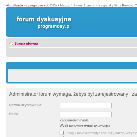
Aktualizacje na programosy.pl
:
Q-Dir
•
Microsoft Safety Scanner
•
Kaspersky Virus Removal T
Strona główna
Administrator forum wymaga, żebyś był zarejestrowany i z
Nazwa użytkownika:
Hasło:
Zapomniałem hasła
Wyślij ponownie e-mail aktywujący
Zaloguj mnie automatycznie przy każdej wizycie