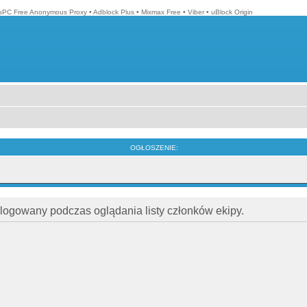
isPC Free Anonymous Proxy
•
Adblock Plus
•
Mixmax Free
•
Viber
•
uBlock Origin
OGŁOSZENIE:
alogowany podczas oglądania listy członków ekipy.