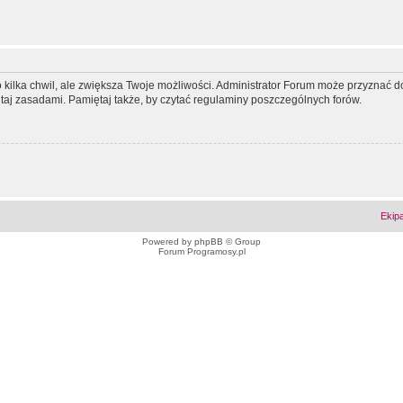
ko kilka chwil, ale zwiększa Twoje możliwości. Administrator Forum może przyzna
tutaj zasadami. Pamiętaj także, by czytać regulaminy poszczególnych forów.
Ekip
Powered by
phpBB
© Group
Forum Programosy.pl