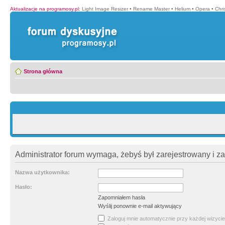
Aktualizacje na programosy.pl
:
Light Image Resizer
•
Rename Master
•
Helium
•
Opera
•
Chr
Strona główna
Administrator forum wymaga, żebyś był zarejestrowany i z
Nazwa użytkownika:
Hasło:
Zapomniałem hasła
Wyślij ponownie e-mail aktywujący
Zaloguj mnie automatycznie przy każdej wizycie