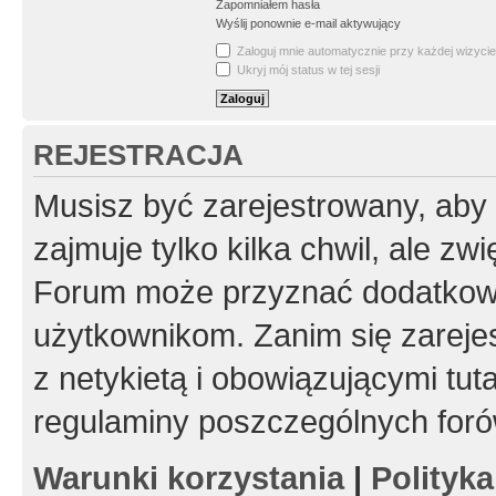
Zapomniałem hasła
Wyślij ponownie e-mail aktywujący
Zaloguj mnie automatycznie przy każdej wizycie
Ukryj mój status w tej sesji
REJESTRACJA
Musisz być zarejestrowany, aby
zajmuje tylko kilka chwil, ale z
Forum może przyznać dodatkow
użytkownikom. Zanim się zarejes
z netykietą i obowiązującymi tut
regulaminy poszczególnych foró
Warunki korzystania
|
Polityk