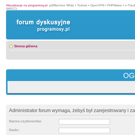
Aktualizacje na programosy.pl
:
pdfMachine White
•
Todoist
•
OpenVPN
•
PHPMaker
•
n-Trac
(WSCC)
Strona główna
OG
Administrator forum wymaga, żebyś był zarejestrowany i z
Nazwa użytkownika:
Hasło: