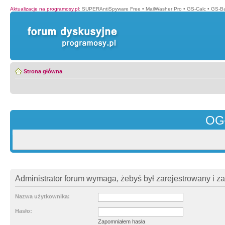
Aktualizacje na programosy.pl
:
SUPERAntiSpyware Free
•
MailWasher Pro
•
GS-Calc
•
GS-B
Strona główna
OG
Administrator forum wymaga, żebyś był zarejestrowany i z
Nazwa użytkownika:
Hasło:
Zapomniałem hasła