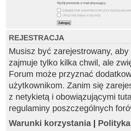
Wyślij ponownie e-mail aktywujący
Zaloguj mnie automatycznie przy każdej wizycie
Ukryj mój status w tej sesji
REJESTRACJA
Musisz być zarejestrowany, aby
zajmuje tylko kilka chwil, ale z
Forum może przyznać dodatkow
użytkownikom. Zanim się zarejes
z netykietą i obowiązującymi tut
regulaminy poszczególnych foró
Warunki korzystania
|
Polityk