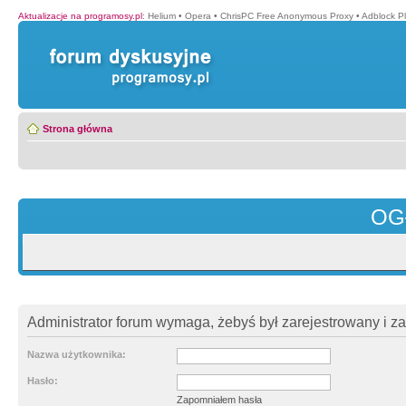
Aktualizacje na programosy.pl
:
Helium
•
Opera
•
ChrisPC Free Anonymous Proxy
•
Adblock P
Strona główna
OG
Administrator forum wymaga, żebyś był zarejestrowany i z
Nazwa użytkownika:
Hasło:
Zapomniałem hasła