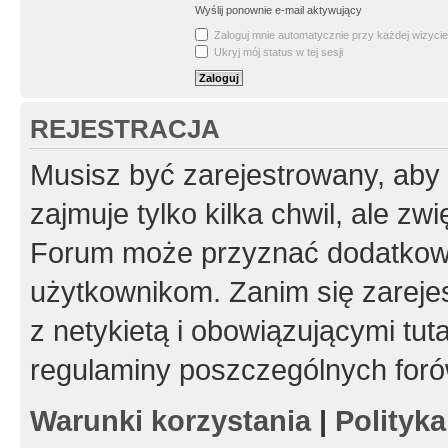
Wyślij ponownie e-mail aktywujący
Zaloguj mnie automatycznie przy każdej wizycie
Ukryj mój status w tej sesji
REJESTRACJA
Musisz być zarejestrowany, aby
zajmuje tylko kilka chwil, ale z
Forum może przyznać dodatkow
użytkownikom. Zanim się zarejes
z netykietą i obowiązującymi tut
regulaminy poszczególnych foró
Warunki korzystania
|
Polityk