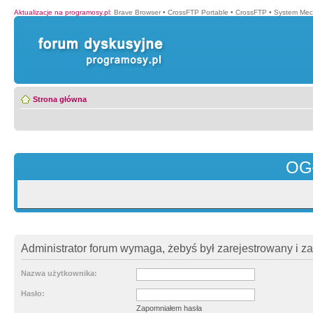
Aktualizacje na programosy.pl
:
Brave Browser
•
CrossFTP Portable
•
CrossFTP
•
System Mec
Strona główna
OG
Administrator forum wymaga, żebyś był zarejestrowany i z
Nazwa użytkownika:
Hasło:
Zapomniałem hasła