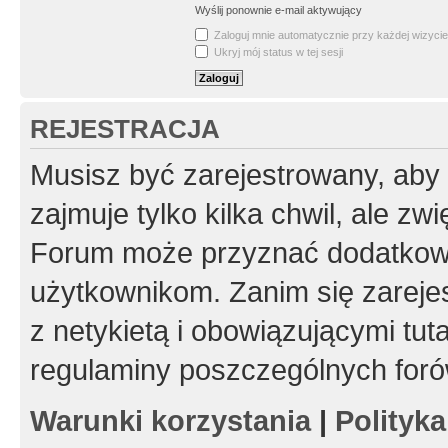
Wyślij ponownie e-mail aktywujący
Zaloguj mnie automatycznie przy każdej wizycie
Ukryj mój status w tej sesji
REJESTRACJA
Musisz być zarejestrowany, aby
zajmuje tylko kilka chwil, ale z
Forum może przyznać dodatkow
użytkownikom. Zanim się zarejes
z netykietą i obowiązującymi tut
regulaminy poszczególnych foró
Warunki korzystania
|
Polityk