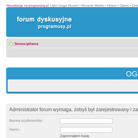
Aktualizacje na programosy.pl
:
Light Image Resizer
•
Rename Master
•
Helium
•
Opera
•
Chr
Strona główna
OG
Administrator forum wymaga, żebyś był zarejestrowany i z
Nazwa użytkownika:
Hasło:
Zapomniałem hasła