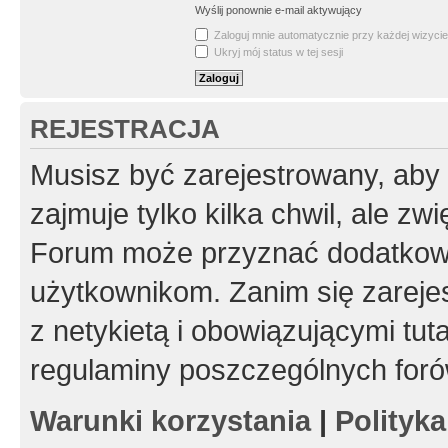
Wyślij ponownie e-mail aktywujący
Zaloguj mnie automatycznie przy każdej wizycie
Ukryj mój status w tej sesji
REJESTRACJA
Musisz być zarejestrowany, aby
zajmuje tylko kilka chwil, ale z
Forum może przyznać dodatkow
użytkownikom. Zanim się zarejes
z netykietą i obowiązującymi tut
regulaminy poszczególnych foró
Warunki korzystania
|
Polityk