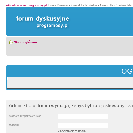
Aktualizacje na programosy.pl
:
Brave Browser
•
CrossFTP Portable
•
CrossFTP
•
System Mec
Strona główna
OG
Administrator forum wymaga, żebyś był zarejestrowany i z
Nazwa użytkownika:
Hasło:
Zapomniałem hasła