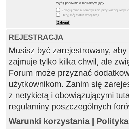
Wyślij ponownie e-mail aktywujący
Zaloguj mnie automatycznie przy każdej wizycie
Ukryj mój status w tej sesji
REJESTRACJA
Musisz być zarejestrowany, aby
zajmuje tylko kilka chwil, ale z
Forum może przyznać dodatkow
użytkownikom. Zanim się zarejes
z netykietą i obowiązującymi tut
regulaminy poszczególnych foró
Warunki korzystania
|
Polityk