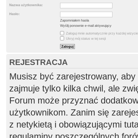
Nazwa użytkownika:
Hasło:
Zapomniałem hasła
Wyślij ponownie e-mail aktywujący
Zaloguj mnie automatycznie przy każdej wizycie
Ukryj mój status w tej sesji
REJESTRACJA
Musisz być zarejestrowany, aby
zajmuje tylko kilka chwil, ale z
Forum może przyznać dodatkow
użytkownikom. Zanim się zarejes
z netykietą i obowiązującymi tut
regulaminy poszczególnych foró