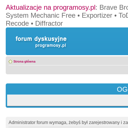
Aktualizacje na programosy.pl
:
Brave Br
System Mechanic Free
•
Exportizer
•
To
Recode
•
Diffractor
Strona główna
OG
Administrator forum wymaga, żebyś był zarejestrowany i z