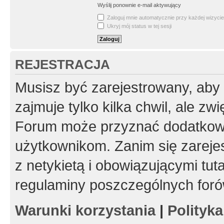
Wyślij ponownie e-mail aktywujący
Zaloguj mnie automatycznie przy każdej wizycie
Ukryj mój status w tej sesji
REJESTRACJA
Musisz być zarejestrowany, aby
zajmuje tylko kilka chwil, ale z
Forum może przyznać dodatkow
użytkownikom. Zanim się zarejes
z netykietą i obowiązującymi tut
regulaminy poszczególnych foró
Warunki korzystania
|
Polityk