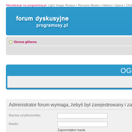
Aktualizacje na programosy.pl
:
Light Image Resizer
•
Rename Master
•
Helium
•
Opera
•
Chr
Strona główna
OG
Administrator forum wymaga, żebyś był zarejestrowany i z
Nazwa użytkownika:
Hasło:
Zapomniałem hasła