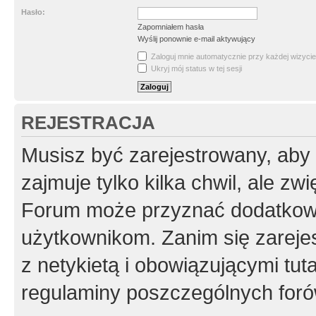
Hasło:
Zapomniałem hasła
Wyślij ponownie e-mail aktywujący
Zaloguj mnie automatycznie przy każdej wizycie
Ukryj mój status w tej sesji
REJESTRACJA
Musisz być zarejestrowany, aby
zajmuje tylko kilka chwil, ale z
Forum może przyznać dodatkow
użytkownikom. Zanim się zarejes
z netykietą i obowiązującymi tut
regulaminy poszczególnych foró