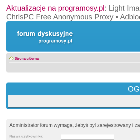
Aktualizacje na programosy.pl
:
Light Ima
ChrisPC Free Anonymous Proxy
•
Adblo
Strona główna
OG
Administrator forum wymaga, żebyś był zarejestrowany i z
Nazwa użytkownika: