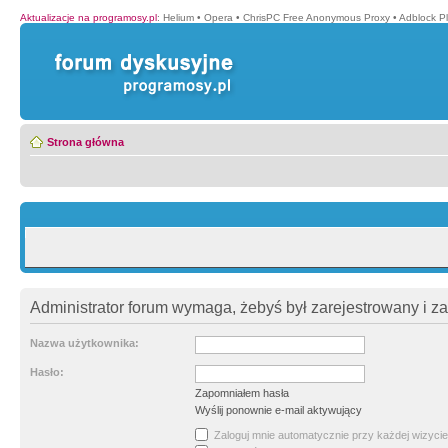
Aktualizacje na programosy.pl
:
Helium
•
Opera
•
ChrisPC Free Anonymous Proxy
•
Adblock P
Strona główna
Administrator forum wymaga, żebyś był zarejestrowany i z
Nazwa użytkownika:
Hasło:
Zapomniałem hasła
Wyślij ponownie e-mail aktywujący
Zaloguj mnie automatycznie przy każdej wizycie