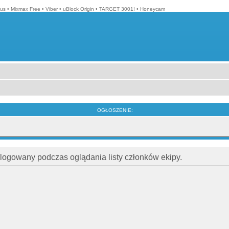
lus
•
Mixmax Free
•
Viber
•
uBlock Origin
•
TARGET 3001!
•
Honeycam
OGŁOSZENIE:
alogowany podczas oglądania listy członków ekipy.