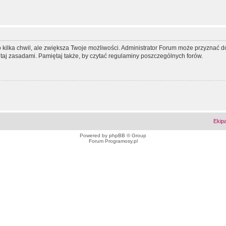
ko kilka chwil, ale zwiększa Twoje możliwości. Administrator Forum może przyzna
tutaj zasadami. Pamiętaj także, by czytać regulaminy poszczególnych forów.
Ekip
Powered by
phpBB
© Group
Forum Programosy.pl