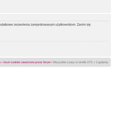
ć dodatkowe zezwolenia zarejestrowanym użytkownikom. Zanim się
a
•
Usuń cookies utworzone przez forum
• Wszystkie czasy w strefie UTC + 2 godziny