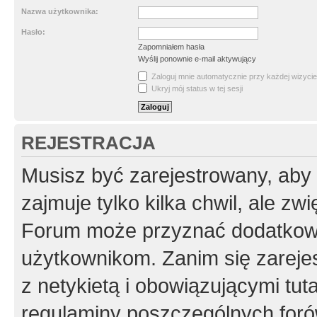
Nazwa użytkownika:
Hasło:
Zapomniałem hasła
Wyślij ponownie e-mail aktywujący
Zaloguj mnie automatycznie przy każdej wizycie
Ukryj mój status w tej sesji
REJESTRACJA
Musisz być zarejestrowany, aby
zajmuje tylko kilka chwil, ale z
Forum może przyznać dodatkow
użytkownikom. Zanim się zarejes
z netykietą i obowiązującymi tut
regulaminy poszczególnych foró