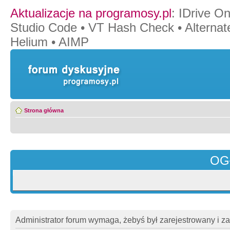
Aktualizacje na programosy.pl
:
IDrive O
Studio Code
•
VT Hash Check
•
Alternat
Helium
•
AIMP
Strona główna
OG
Administrator forum wymaga, żebyś był zarejestrowany i z