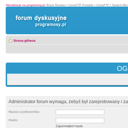
Aktualizacje na programosy.pl
:
Brave Browser
•
CrossFTP Portable
•
CrossFTP
•
System Mec
Strona główna
OG
Administrator forum wymaga, żebyś był zarejestrowany i z
Nazwa użytkownika:
Hasło:
Zapomniałem hasła