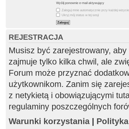
Wyślij ponownie e-mail aktywujący
Zaloguj mnie automatycznie przy każdej wizycie
Ukryj mój status w tej sesji
REJESTRACJA
Musisz być zarejestrowany, aby
zajmuje tylko kilka chwil, ale z
Forum może przyznać dodatkow
użytkownikom. Zanim się zarejes
z netykietą i obowiązującymi tut
regulaminy poszczególnych foró
Warunki korzystania
|
Polityk