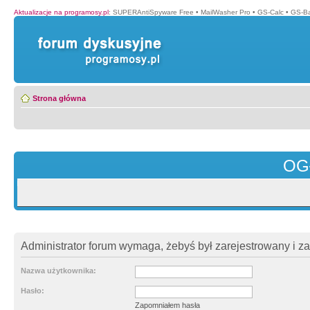
Aktualizacje na programosy.pl
:
SUPERAntiSpyware Free
•
MailWasher Pro
•
GS-Calc
•
GS-B
Strona główna
OG
Administrator forum wymaga, żebyś był zarejestrowany i z
Nazwa użytkownika:
Hasło:
Zapomniałem hasła