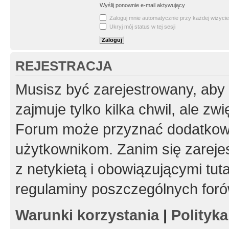
Wyślij ponownie e-mail aktywujący
Zaloguj mnie automatycznie przy każdej wizycie
Ukryj mój status w tej sesji
REJESTRACJA
Musisz być zarejestrowany, aby
zajmuje tylko kilka chwil, ale z
Forum może przyznać dodatkow
użytkownikom. Zanim się zarejes
z netykietą i obowiązującymi tut
regulaminy poszczególnych foró
Warunki korzystania
|
Polityk