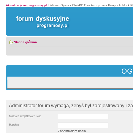
Aktualizacje na programosy.pl
:
Helium
•
Opera
•
ChrisPC Free Anonymous Proxy
•
Adblock P
Strona główna
OG
Administrator forum wymaga, żebyś był zarejestrowany i z
Nazwa użytkownika:
Hasło:
Zapomniałem hasła