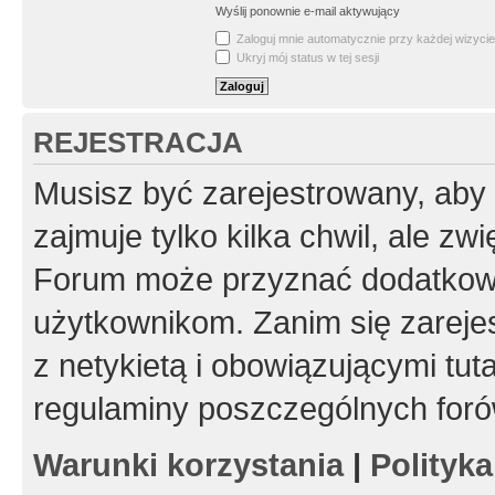
Wyślij ponownie e-mail aktywujący
Zaloguj mnie automatycznie przy każdej wizycie
Ukryj mój status w tej sesji
REJESTRACJA
Musisz być zarejestrowany, aby
zajmuje tylko kilka chwil, ale z
Forum może przyznać dodatkow
użytkownikom. Zanim się zarejes
z netykietą i obowiązującymi tut
regulaminy poszczególnych foró
Warunki korzystania
|
Polityk