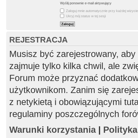
Wyślij ponownie e-mail aktywujący
Zaloguj mnie automatycznie przy każdej wizycie
Ukryj mój status w tej sesji
REJESTRACJA
Musisz być zarejestrowany, aby
zajmuje tylko kilka chwil, ale z
Forum może przyznać dodatkow
użytkownikom. Zanim się zarejes
z netykietą i obowiązującymi tut
regulaminy poszczególnych foró
Warunki korzystania
|
Polityk