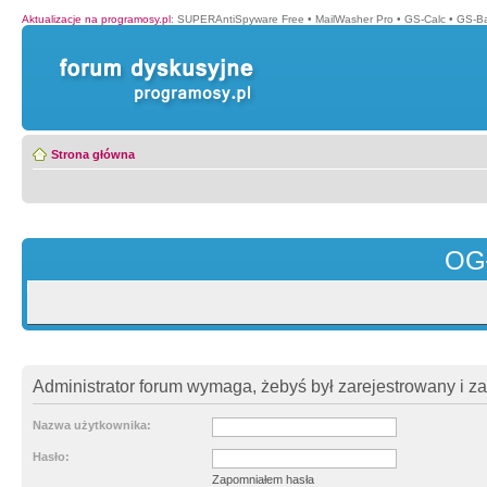
Aktualizacje na programosy.pl
:
SUPERAntiSpyware Free
•
MailWasher Pro
•
GS-Calc
•
GS-B
Strona główna
OG
Administrator forum wymaga, żebyś był zarejestrowany i z
Nazwa użytkownika:
Hasło:
Zapomniałem hasła