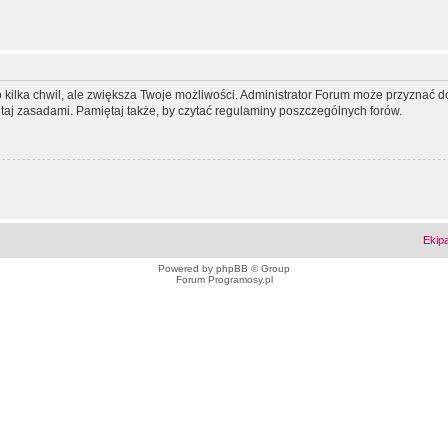
ko kilka chwil, ale zwiększa Twoje możliwości. Administrator Forum może przyzna
tutaj zasadami. Pamiętaj także, by czytać regulaminy poszczególnych forów.
Ekip
Powered by
phpBB
© Group
Forum Programosy.pl