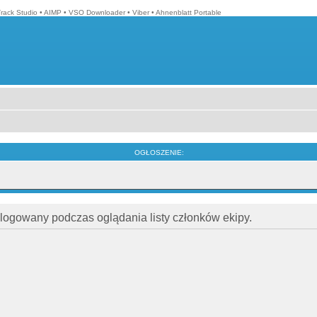
Track Studio
•
AIMP
•
VSO Downloader
•
Viber
•
Ahnenblatt Portable
OGŁOSZENIE:
alogowany podczas oglądania listy członków ekipy.