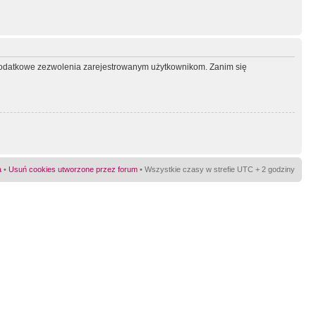
ć dodatkowe zezwolenia zarejestrowanym użytkownikom. Zanim się
a
•
Usuń cookies utworzone przez forum
• Wszystkie czasy w strefie UTC + 2 godziny