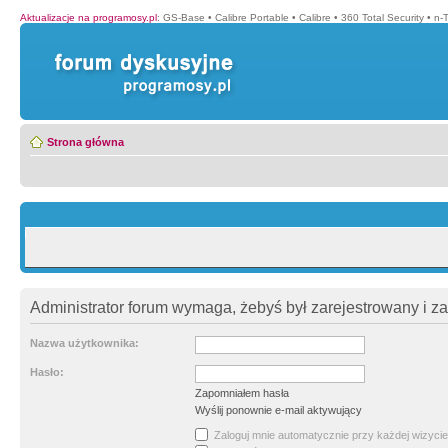
Aktualizacje na programosy.pl
:
GS-Base
•
Calibre Portable
•
Calibre
•
360 Total Security
•
n-
Strona główna
Administrator forum wymaga, żebyś był zarejestrowany i z
Nazwa użytkownika:
Hasło:
Zapomniałem hasła
Wyślij ponownie e-mail aktywujący
Zaloguj mnie automatycznie przy każdej wizycie