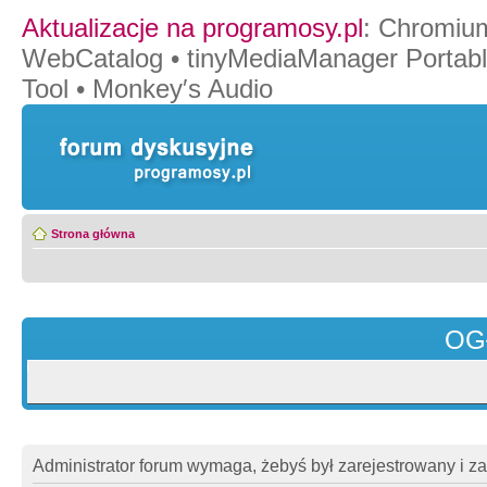
Aktualizacje na programosy.pl
:
Chromiu
WebCatalog
•
tinyMediaManager Portab
Tool
•
Monkey′s Audio
Strona główna
OG
Administrator forum wymaga, żebyś był zarejestrowany i z