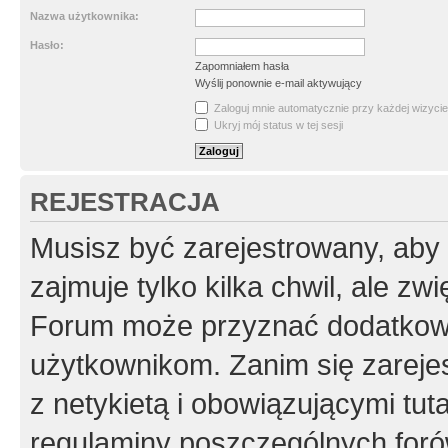
Nazwa użytkownika:
Hasło:
Zapomniałem hasła
Wyślij ponownie e-mail aktywujący
Zaloguj mnie automatycznie przy każdej wizycie
Ukryj mój status w tej sesji
REJESTRACJA
Musisz być zarejestrowany, aby
zajmuje tylko kilka chwil, ale z
Forum może przyznać dodatkow
użytkownikom. Zanim się zarejes
z netykietą i obowiązującymi tut
regulaminy poszczególnych foró