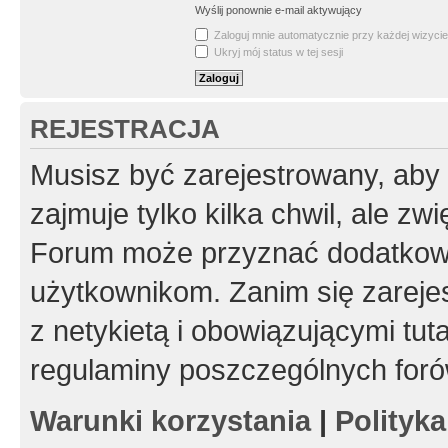
Wyślij ponownie e-mail aktywujący
Zaloguj mnie automatycznie przy każdej wizycie
Ukryj mój status w tej sesji
REJESTRACJA
Musisz być zarejestrowany, aby
zajmuje tylko kilka chwil, ale z
Forum może przyznać dodatkow
użytkownikom. Zanim się zarejes
z netykietą i obowiązującymi tut
regulaminy poszczególnych foró
Warunki korzystania
|
Polityk