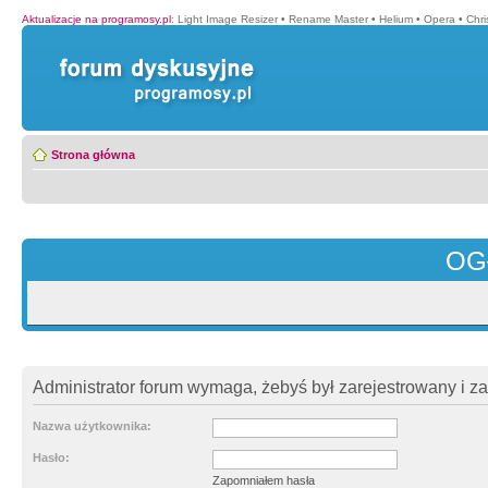
Aktualizacje na programosy.pl
:
Light Image Resizer
•
Rename Master
•
Helium
•
Opera
•
Chr
Strona główna
OG
Administrator forum wymaga, żebyś był zarejestrowany i z
Nazwa użytkownika:
Hasło:
Zapomniałem hasła