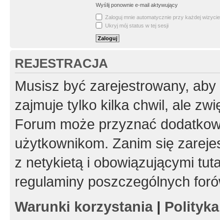
Wyślij ponownie e-mail aktywujący
Zaloguj mnie automatycznie przy każdej wizycie
Ukryj mój status w tej sesji
REJESTRACJA
Musisz być zarejestrowany, aby
zajmuje tylko kilka chwil, ale z
Forum może przyznać dodatkow
użytkownikom. Zanim się zarejes
z netykietą i obowiązującymi tut
regulaminy poszczególnych foró
Warunki korzystania
|
Polityk