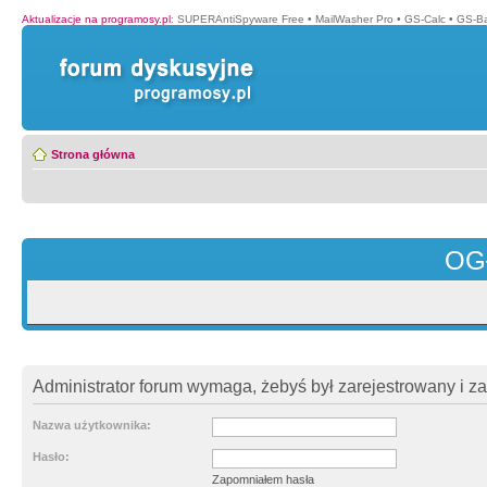
Aktualizacje na programosy.pl
:
SUPERAntiSpyware Free
•
MailWasher Pro
•
GS-Calc
•
GS-B
Strona główna
OG
Administrator forum wymaga, żebyś był zarejestrowany i z
Nazwa użytkownika:
Hasło:
Zapomniałem hasła