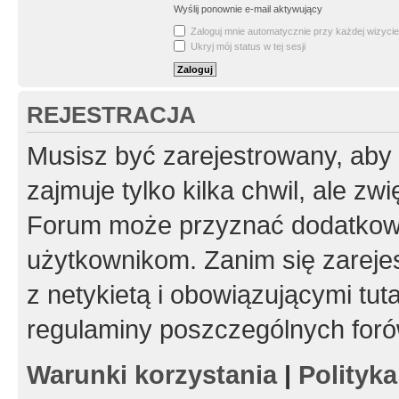
Wyślij ponownie e-mail aktywujący
Zaloguj mnie automatycznie przy każdej wizycie
Ukryj mój status w tej sesji
REJESTRACJA
Musisz być zarejestrowany, aby
zajmuje tylko kilka chwil, ale z
Forum może przyznać dodatkow
użytkownikom. Zanim się zarejes
z netykietą i obowiązującymi tut
regulaminy poszczególnych foró
Warunki korzystania
|
Polityk