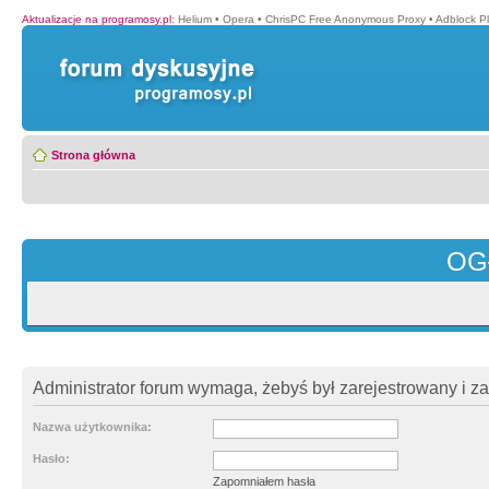
Aktualizacje na programosy.pl
:
Helium
•
Opera
•
ChrisPC Free Anonymous Proxy
•
Adblock P
Strona główna
OG
Administrator forum wymaga, żebyś był zarejestrowany i z
Nazwa użytkownika:
Hasło:
Zapomniałem hasła