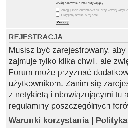
Wyślij ponownie e-mail aktywujący
Zaloguj mnie automatycznie przy każdej wizycie
Ukryj mój status w tej sesji
REJESTRACJA
Musisz być zarejestrowany, aby
zajmuje tylko kilka chwil, ale z
Forum może przyznać dodatkow
użytkownikom. Zanim się zarejes
z netykietą i obowiązującymi tut
regulaminy poszczególnych foró
Warunki korzystania
|
Polityk