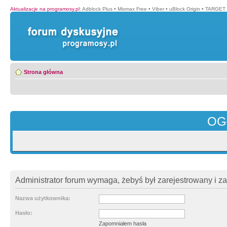
Aktualizacje na programosy.pl
:
Adblock Plus
•
Mixmax Free
•
Viber
•
uBlock Origin
•
TARGET 
Strona główna
OG
Administrator forum wymaga, żebyś był zarejestrowany i z
Nazwa użytkownika:
Hasło:
Zapomniałem hasła