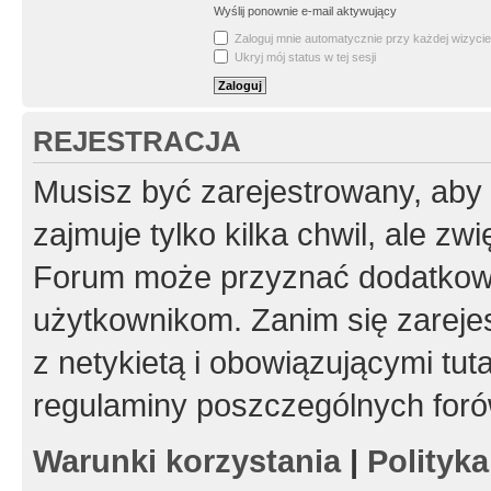
Wyślij ponownie e-mail aktywujący
Zaloguj mnie automatycznie przy każdej wizycie
Ukryj mój status w tej sesji
REJESTRACJA
Musisz być zarejestrowany, aby
zajmuje tylko kilka chwil, ale z
Forum może przyznać dodatkow
użytkownikom. Zanim się zarejes
z netykietą i obowiązującymi tut
regulaminy poszczególnych foró
Warunki korzystania
|
Polityk