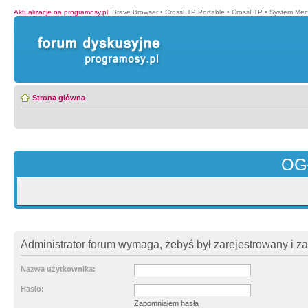
Aktualizacje na programosy.pl
:
Brave Browser
•
CrossFTP Portable
•
CrossFTP
•
System Mec
Strona główna
OG
Administrator forum wymaga, żebyś był zarejestrowany i z
Nazwa użytkownika:
Hasło:
Zapomniałem hasła