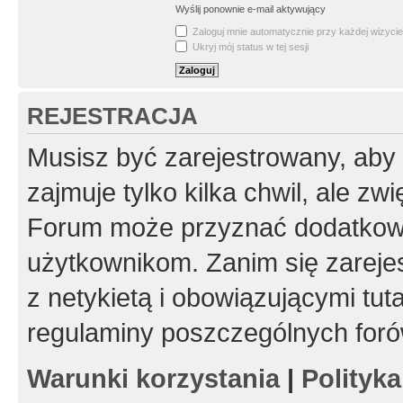
Wyślij ponownie e-mail aktywujący
Zaloguj mnie automatycznie przy każdej wizycie
Ukryj mój status w tej sesji
REJESTRACJA
Musisz być zarejestrowany, aby
zajmuje tylko kilka chwil, ale z
Forum może przyznać dodatkow
użytkownikom. Zanim się zarejes
z netykietą i obowiązującymi tut
regulaminy poszczególnych foró
Warunki korzystania
|
Polityk