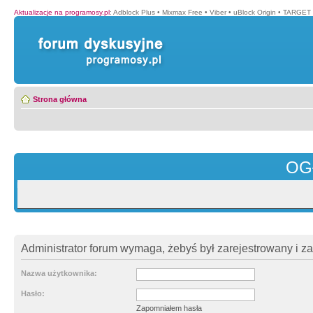
Aktualizacje na programosy.pl
:
Adblock Plus
•
Mixmax Free
•
Viber
•
uBlock Origin
•
TARGET 
Strona główna
OG
Administrator forum wymaga, żebyś był zarejestrowany i z
Nazwa użytkownika:
Hasło:
Zapomniałem hasła