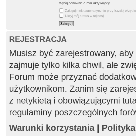
Wyślij ponownie e-mail aktywujący
Zaloguj mnie automatycznie przy każdej wizycie
Ukryj mój status w tej sesji
REJESTRACJA
Musisz być zarejestrowany, aby
zajmuje tylko kilka chwil, ale z
Forum może przyznać dodatkow
użytkownikom. Zanim się zarejes
z netykietą i obowiązującymi tut
regulaminy poszczególnych foró
Warunki korzystania
|
Polityk