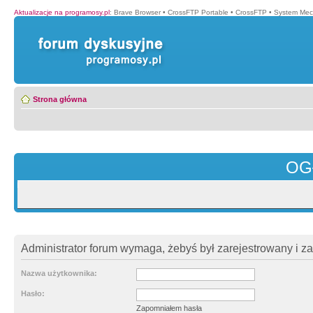
Aktualizacje na programosy.pl
:
Brave Browser
•
CrossFTP Portable
•
CrossFTP
•
System Mec
Strona główna
OG
Administrator forum wymaga, żebyś był zarejestrowany i z
Nazwa użytkownika:
Hasło:
Zapomniałem hasła