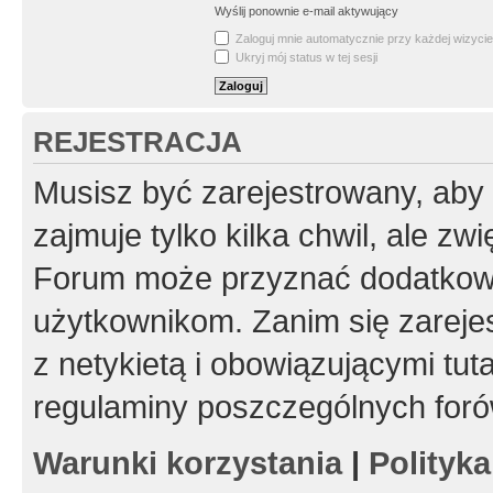
Wyślij ponownie e-mail aktywujący
Zaloguj mnie automatycznie przy każdej wizycie
Ukryj mój status w tej sesji
REJESTRACJA
Musisz być zarejestrowany, aby
zajmuje tylko kilka chwil, ale z
Forum może przyznać dodatkow
użytkownikom. Zanim się zarejes
z netykietą i obowiązującymi tut
regulaminy poszczególnych foró
Warunki korzystania
|
Polityk