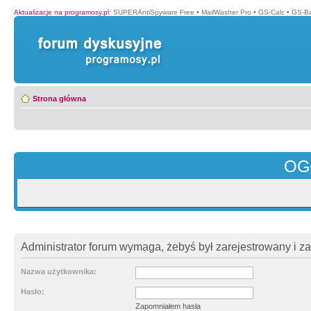
Aktualizacje na programosy.pl
:
SUPERAntiSpyware Free
•
MailWasher Pro
•
GS-Calc
•
GS-B
Strona główna
OG
Administrator forum wymaga, żebyś był zarejestrowany i z
Nazwa użytkownika:
Hasło:
Zapomniałem hasła