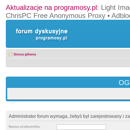
Aktualizacje na programosy.pl
:
Light Ima
ChrisPC Free Anonymous Proxy
•
Adblo
Strona główna
OG
Administrator forum wymaga, żebyś był zarejestrowany i z
Nazwa użytkownika: