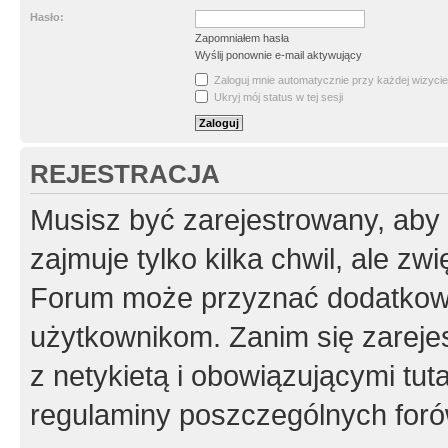
Hasło:
Zapomniałem hasła
Wyślij ponownie e-mail aktywujący
Zaloguj mnie automatycznie przy każdej wizycie
Ukryj mój status w tej sesji
REJESTRACJA
Musisz być zarejestrowany, aby
zajmuje tylko kilka chwil, ale z
Forum może przyznać dodatkow
użytkownikom. Zanim się zarejes
z netykietą i obowiązującymi tut
regulaminy poszczególnych foró