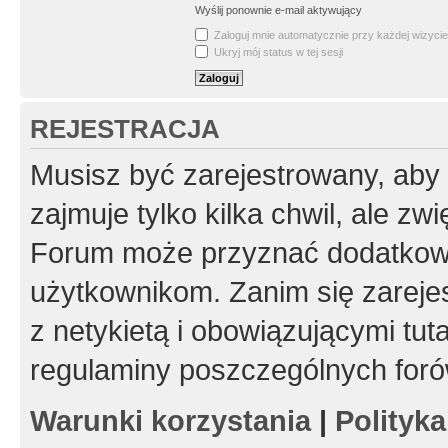
Wyślij ponownie e-mail aktywujący
Zaloguj mnie automatycznie przy każdej wizycie
Ukryj mój status w tej sesji
REJESTRACJA
Musisz być zarejestrowany, aby
zajmuje tylko kilka chwil, ale z
Forum może przyznać dodatkow
użytkownikom. Zanim się zarejes
z netykietą i obowiązującymi tut
regulaminy poszczególnych foró
Warunki korzystania
|
Polityk