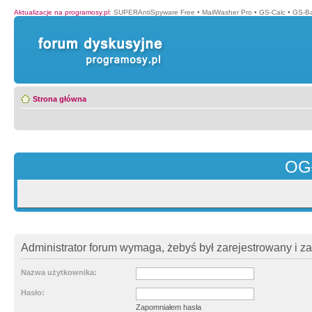
Aktualizacje na programosy.pl
:
SUPERAntiSpyware Free
•
MailWasher Pro
•
GS-Calc
•
GS-B
Strona główna
OG
Administrator forum wymaga, żebyś był zarejestrowany i z
Nazwa użytkownika:
Hasło:
Zapomniałem hasła