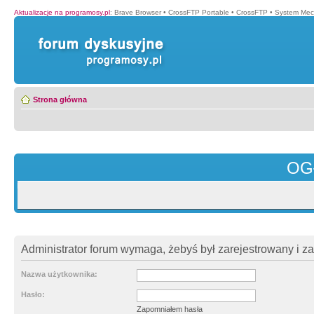
Aktualizacje na programosy.pl
:
Brave Browser
•
CrossFTP Portable
•
CrossFTP
•
System Mec
Strona główna
OG
Administrator forum wymaga, żebyś był zarejestrowany i z
Nazwa użytkownika:
Hasło:
Zapomniałem hasła