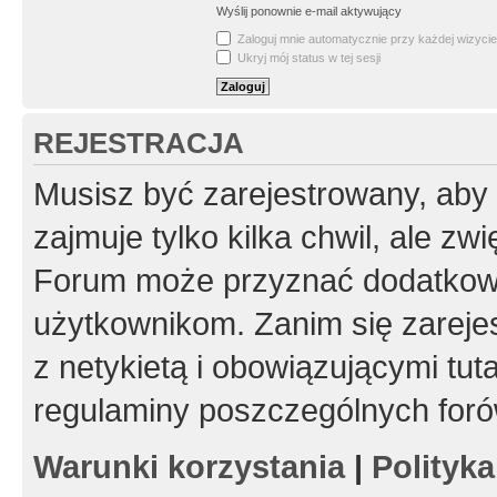
Wyślij ponownie e-mail aktywujący
Zaloguj mnie automatycznie przy każdej wizycie
Ukryj mój status w tej sesji
REJESTRACJA
Musisz być zarejestrowany, aby
zajmuje tylko kilka chwil, ale z
Forum może przyznać dodatkow
użytkownikom. Zanim się zarejes
z netykietą i obowiązującymi tut
regulaminy poszczególnych foró
Warunki korzystania
|
Polityk