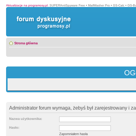
Aktualizacje na programosy.pl
:
SUPERAntiSpyware Free
•
MailWasher Pro
•
GS-Calc
•
GS-B
Strona główna
OG
Administrator forum wymaga, żebyś był zarejestrowany i z
Nazwa użytkownika:
Hasło:
Zapomniałem hasła