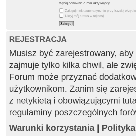
Wyślij ponownie e-mail aktywujący
Zaloguj mnie automatycznie przy każdej wizycie
Ukryj mój status w tej sesji
REJESTRACJA
Musisz być zarejestrowany, aby
zajmuje tylko kilka chwil, ale z
Forum może przyznać dodatkow
użytkownikom. Zanim się zarejes
z netykietą i obowiązującymi tut
regulaminy poszczególnych foró
Warunki korzystania
|
Polityk