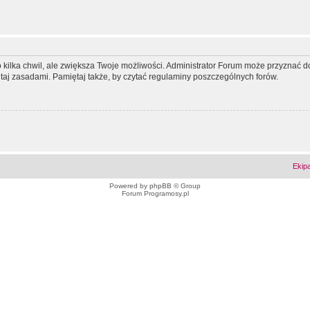
ko kilka chwil, ale zwiększa Twoje możliwości. Administrator Forum może przyzna
tutaj zasadami. Pamiętaj także, by czytać regulaminy poszczególnych forów.
Ekip
Powered by
phpBB
© Group
Forum Programosy.pl