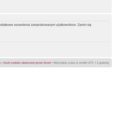
ć dodatkowe zezwolenia zarejestrowanym użytkownikom. Zanim się
a
•
Usuń cookies utworzone przez forum
• Wszystkie czasy w strefie UTC + 2 godziny