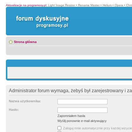
Aktualizacje na programosy.pl
:
Light Image Resizer
•
Rename Master
•
Helium
•
Opera
•
Chr
Strona główna
Administrator forum wymaga, żebyś był zarejestrowany i z
Nazwa użytkownika:
Hasło:
Zapomniałem hasła
Wyślij ponownie e-mail aktywujący
Zaloguj mnie automatycznie przy każdej wizycie