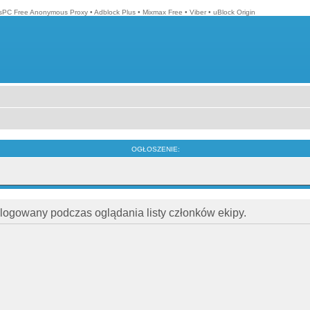
isPC Free Anonymous Proxy
•
Adblock Plus
•
Mixmax Free
•
Viber
•
uBlock Origin
OGŁOSZENIE:
alogowany podczas oglądania listy członków ekipy.