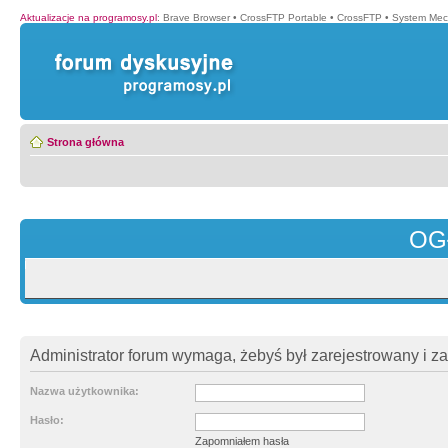
Aktualizacje na programosy.pl
:
Brave Browser
•
CrossFTP Portable
•
CrossFTP
•
System Mec
Strona główna
OG
Administrator forum wymaga, żebyś był zarejestrowany i z
Nazwa użytkownika:
Hasło:
Zapomniałem hasła