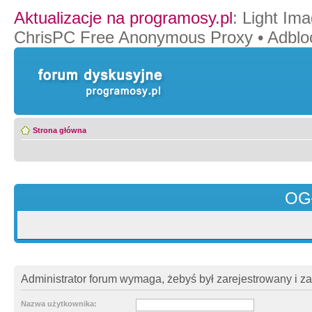
Aktualizacje na programosy.pl
:
Light Ima
ChrisPC Free Anonymous Proxy
•
Adblo
Strona główna
OG
Administrator forum wymaga, żebyś był zarejestrowany i z
Nazwa użytkownika: