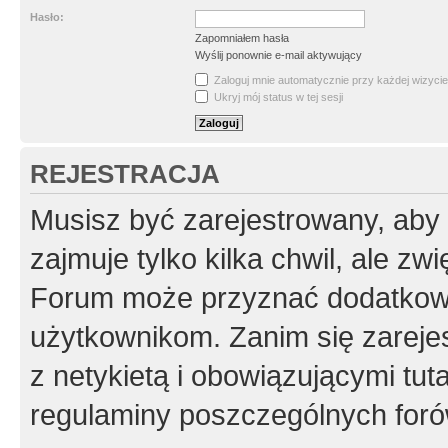
Hasło:
Zapomniałem hasła
Wyślij ponownie e-mail aktywujący
Zaloguj mnie automatycznie przy każdej wizycie
Ukryj mój status w tej sesji
REJESTRACJA
Musisz być zarejestrowany, aby
zajmuje tylko kilka chwil, ale z
Forum może przyznać dodatkow
użytkownikom. Zanim się zarejes
z netykietą i obowiązującymi tut
regulaminy poszczególnych foró