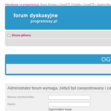
Aktualizacje na programosy.pl
:
Brave Browser
•
CrossFTP Portable
•
CrossFTP
•
System Mec
Strona główna
OG
Administrator forum wymaga, żebyś był zarejestrowany i z
Nazwa użytkownika:
Hasło:
Zapomniałem hasła