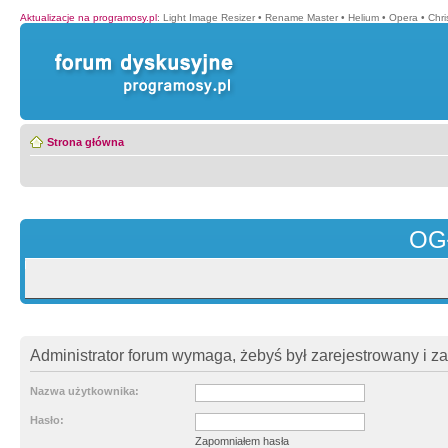
Aktualizacje na programosy.pl
:
Light Image Resizer
•
Rename Master
•
Helium
•
Opera
•
Chr
Strona główna
OG
Administrator forum wymaga, żebyś był zarejestrowany i z
Nazwa użytkownika:
Hasło:
Zapomniałem hasła