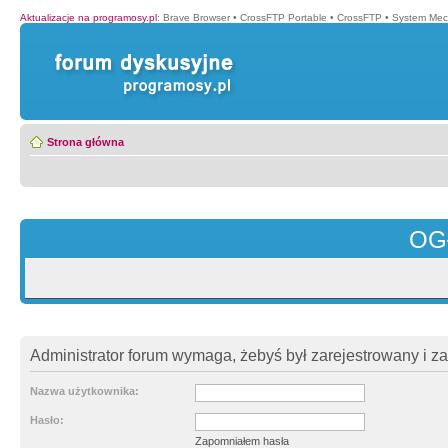
Aktualizacje na programosy.pl
:
Brave Browser
•
CrossFTP Portable
•
CrossFTP
•
System Mec
Strona główna
OG
Administrator forum wymaga, żebyś był zarejestrowany i z
Nazwa użytkownika:
Hasło:
Zapomniałem hasła