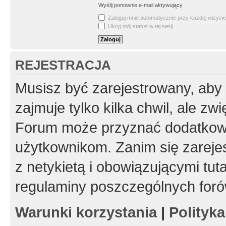
Wyślij ponownie e-mail aktywujący
Zaloguj mnie automatycznie przy każdej wizycie
Ukryj mój status w tej sesji
REJESTRACJA
Musisz być zarejestrowany, aby
zajmuje tylko kilka chwil, ale z
Forum może przyznać dodatkow
użytkownikom. Zanim się zarejes
z netykietą i obowiązującymi tut
regulaminy poszczególnych foró
Warunki korzystania
|
Polityk