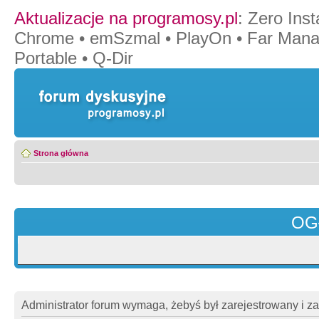
Aktualizacje na programosy.pl
:
Zero Insta
Chrome
•
emSzmal
•
PlayOn
•
Far Mana
Portable
•
Q-Dir
Strona główna
OG
Administrator forum wymaga, żebyś był zarejestrowany i z