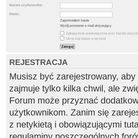
Nazwa użytkownika:
Hasło:
Zapomniałem hasła
Wyślij ponownie e-mail aktywujący
Zaloguj mnie automatycznie przy każdej wizycie
Ukryj mój status w tej sesji
REJESTRACJA
Musisz być zarejestrowany, aby
zajmuje tylko kilka chwil, ale z
Forum może przyznać dodatkow
użytkownikom. Zanim się zarejes
z netykietą i obowiązującymi tut
regulaminy poszczególnych foró