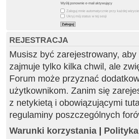
Wyślij ponownie e-mail aktywujący
Zaloguj mnie automatycznie przy każdej wizycie
Ukryj mój status w tej sesji
REJESTRACJA
Musisz być zarejestrowany, aby
zajmuje tylko kilka chwil, ale z
Forum może przyznać dodatkow
użytkownikom. Zanim się zarejes
z netykietą i obowiązującymi tut
regulaminy poszczególnych foró
Warunki korzystania
|
Polityk