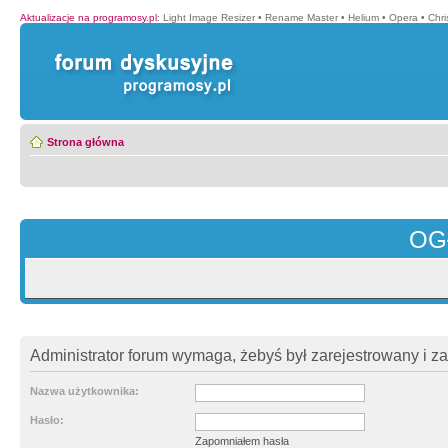
Aktualizacje na programosy.pl
:
Light Image Resizer
•
Rename Master
•
Helium
•
Opera
•
Chr
Strona główna
OG
Administrator forum wymaga, żebyś był zarejestrowany i z
Nazwa użytkownika:
Hasło:
Zapomniałem hasła