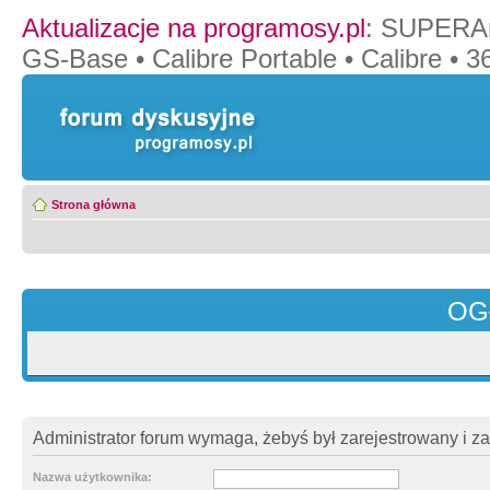
Aktualizacje na programosy.pl
:
SUPERAn
GS-Base
•
Calibre Portable
•
Calibre
•
36
Strona główna
OG
Administrator forum wymaga, żebyś był zarejestrowany i z
Nazwa użytkownika: