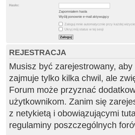
Hasło:
Zapomniałem hasła
Wyślij ponownie e-mail aktywujący
Zaloguj mnie automatycznie przy każdej wizycie
Ukryj mój status w tej sesji
REJESTRACJA
Musisz być zarejestrowany, aby
zajmuje tylko kilka chwil, ale z
Forum może przyznać dodatkow
użytkownikom. Zanim się zarejes
z netykietą i obowiązującymi tut
regulaminy poszczególnych foró